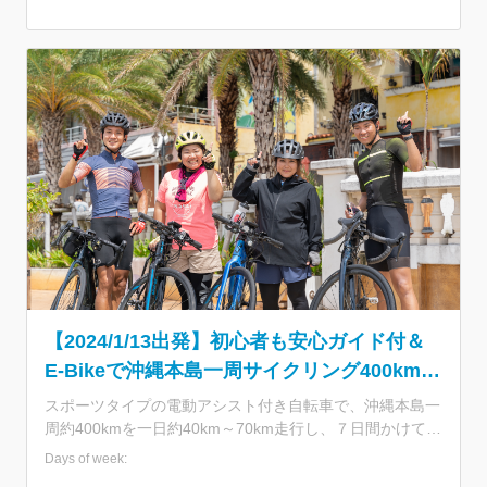
and ecological diversity. Our tour to this special region
and around by eBike (electrically assisted bicycle) is full of
surprises and impressions. < Tour Departure Dates > ・
January 22 - 25, 2024 ・January 29-February 1, 2024 ・
February 5 - 8, 2024 ・February 12 - 15, 2024 Number
of participants: 6 Minimum number of participants: 4
Conditions of participation: Minimum height of 145cm,
healthy enough to participate in outdoor activities that
require constant physical exertion.
【2024/1/13出発】初心者も安心ガイド付＆
E-Bikeで沖縄本島一周サイクリング400km 7
日間の旅 （現地集合）
スポーツタイプの電動アシスト付き自転車で、沖縄本島一
周約400kmを一日約40km～70km走行し、７日間かけて制
覇します。 サイクリングでは、ガイドさんが道案内を行
Days of week:
い、サポートカーが手荷物運搬や、休憩ポイントでお菓子