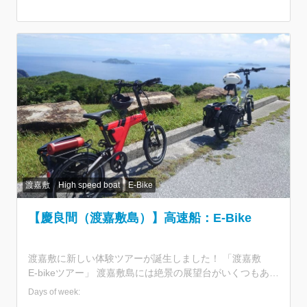
などを提供します。安全第一で実施いたします。 沖縄本
島を一周するコースで、海や自然の景色、美味しいお食
事、地元の方々との交流など、沖縄をまるごと楽しめるツ
アーです。 ----------------------------------------------------------
------------------ ツアー期間：2024年1月13日（土）～1月
19日（金） 募集人数：定員10名 最少催行人数：5名 ------
----------------------------------------------------------------------
旅行企画・実施 株式会社ジャンボツアーズ 〒900-0015
沖縄県那覇市久茂地2-15-10 久茂地BKビル TEL：098-
917-5575 観光庁長官登録旅行業第1-1374号 ※お申し込み
の際、下記旅行条件書＜全文記載＞を必ずご参照くださ
い。 旅行条件書について
https://www.jumbotours.co.jp/company/yakkan/ 旅行約款
渡嘉敷
High speed boat
E-Bike
について
https://www.jumbotours.co.jp/company/yakkan/kokunai-
【慶良間（渡嘉敷島）】高速船：E-Bike
yakkan/
渡嘉敷に新しい体験ツアーが誕生しました！ 「渡嘉敷
E-bikeツアー」 渡嘉敷島には絶景の展望台がいくつもある
うえに、展望台と名がつかない絶景ポイントもたくさん存
Days of week:
在しています。 今まで渡嘉敷に何度も来た方も、行った