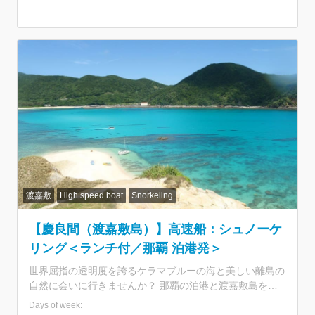
カヤックの乗り方を教えてくれる。乗り方を教わったら、
実際にカヤックに乗っていよいよ無人島へ！無人島に上陸
して、一息ついたら無人島探検に出発だ。ガイドが無人島
を説明しながら案内してくれる。無人島探索の後はいよい
よシュノーケリングの時間だ！ シュノーケリングが初め
てや、自信のない人でも心配ない。初心者にはシュノーケ
リングの講習も行ってくれる。シュノーケリングではガイ
ドと一緒にメインのサカナ＆サンゴ礁ポイントへ行ってた
くさんの熱帯魚たちに会う事が出来る。 ツアーの時間は
３時間とお手ごろ。ガイド付きで安心に参加出来ます。
渡嘉敷
High speed boat
Snorkeling
【慶良間（渡嘉敷島）】高速船：シュノーケ
リング＜ランチ付／那覇 泊港発＞
世界屈指の透明度を誇るケラマブルーの海と美しい離島の
自然に会いに行きませんか？ 那覇の泊港と渡嘉敷島を結
ぶフェリーチケットが付いた海水浴ツアーです。3歳から
Days of week: