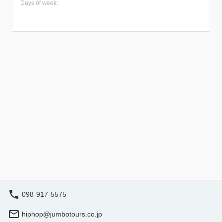
Days of week:
きるので小さなお子様連れにもぴったり！夏場は満席多発
の人気航路なので早めのご予約がおすすめです。 ★那覇
発の日帰りで渡嘉敷島へ！ ・慶良間諸島国立公園に指定
された自然あふれる離島 ・世界のダイバーが恋するケラ
マブルーを海を堪能 ★乗船券付きプランで手間なし参加
・面倒な船の予約のいらない乗船券付きプラン ・高速船
利用で那覇から約40分で到着！ ・夏場は満席多発航路。
早めのご予約がおすすめ ★美麗スポット「阿波連ビー
チ」へ ・約800m続く白砂ビーチに感激♪ ・沖縄そば or カ
レーライスのランチ付きプラン ・渡嘉敷港⇔阿波連ビー
チの移動は送迎あり ・シャワーや更衣室の利用も無料 ★3
歳から参加OKの日帰り海水浴 ・子連れで楽しめるので家
族旅行にぴったり
098-917-5575
hiphop@jumbotours.co.jp