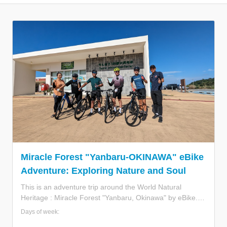
Miracle Forest "Yanbaru-OKINAWA" eBike
Adventure: Exploring Nature and Soul
This is an adventure trip around the World Natural
Heritage : Miracle Forest "Yanbaru, Okinawa" by eBike.
The Yanbaru region in northern Okinawa was registered
Days of week:
as a World Natural Heritage site in 2021 due to its beauty