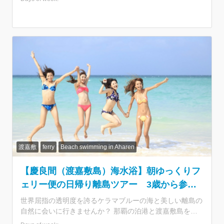
ーチケット付き！夏場は満席多発の人気航路なので早めの
ご予約がおすすめです。 ★那覇発の日帰りで渡嘉敷島
へ！ ・慶良間諸島国立公園に指定された自然あふれる離
島 ・世界のダイバーが恋するケラマブルーを海を堪能 ★
乗船券付きプランで手間なし参加 ・面倒な船の予約のい
らない乗船券付きプラン ・那覇から所要約70分！出港時
間が少し遅めの10時発 ・夏場は満席多発航路。早めのご
予約がおすすめ ★美麗スポット「阿波連ビーチ」へ ・約
800m続く白砂ビーチと熱帯魚の海に感激♪ ・沖縄そば or
カレーライスのランチ付きプラン ・渡嘉敷港⇔阿波連ビ
ーチの移動は送迎あり ・シャワーや更衣室の利用も無料
★地元の老舗ダイブショップがご案内！ ・1984年創業の
老舗ショップ「シーフレンド」
渡嘉敷
ferry
Beach swimming in Aharen
【慶良間（渡嘉敷島）海水浴】朝ゆっくりフ
ェリー便の日帰り離島ツアー 3歳から参加
OK＜ランチ付／那覇 泊港発＞
世界屈指の透明度を誇るケラマブルーの海と美しい離島の
自然に会いに行きませんか？ 那覇の泊港と渡嘉敷島を結
ぶフェリーチケットが付いた海水浴ツアーです。3歳から