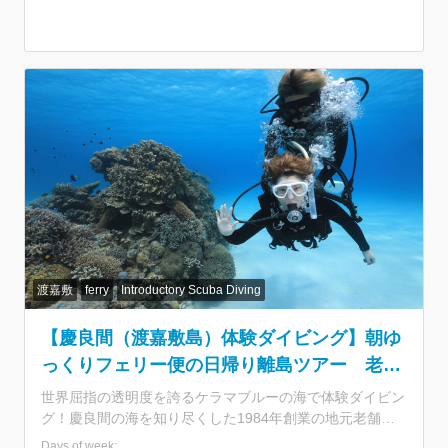
ラクターが目を離さずサポートするのでパパ＆ママも安
心！ 那覇から渡嘉敷島までのフェリーチケット付き！夏
場は満席多発の人気航路なので早めのご予約がおすすめで
す。 ★那覇発の日帰りで渡嘉敷島へ！ ・慶良間諸島国立
公園に指定された自然あふれる離島 ・世界のダイバーが
恋するケラマブルーを海を堪能 ★乗船券付きプランで手
間なし参加 ・面倒な船の予約のいらない乗船券付きプラ
ン ・那覇から所要約70分！出港時間が少し遅めの10時発
・夏場は満席多発航路。早めのご予約がおすすめ ★美麗
スポット「阿波連ビーチ」へ ・約800m続く白砂ビーチと
熱帯魚の海に感激♪ ・沖縄そば or カレーライスのランチ
付きプラン ・渡嘉敷港⇔阿波連ビーチの移動は送迎あり
・シャワーや更衣室の利用も無料 ★6歳から参加OKの日
帰りシュノーケリング ・安心安全を第一に担当インスト
渡嘉敷
ferry
Introductory Scuba Diving
ラクターがお子様をサポート ・引率するのは1984年創業
の老舗ショップ「シーフレンド」
【慶良間（渡嘉敷島）体験ダイビング】朝ゆ
っくりフェリー便の日帰り離島ツアー 老舗
ショップがご案内＜ランチ付／那覇 泊港発＞
世界屈指の透明度を誇るケラマブルーの海で体験ダイビン
グ！慶良間の海を知り尽くした1984年創業の地元老舗シ
ョップがご案内します。 那覇から渡嘉敷島までのフェリ
Days of week: