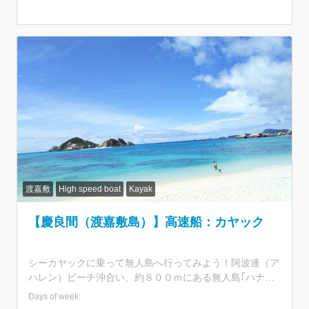
ことのない場所は結構あると思います。 その原因の一つ
は、離れた位置にある３つの集落と、それをつなぐアップ
ダウンの激しい島の地形にありました。 自力での移動が
あまり簡単ではないため、主要なビーチ以外は訪れていな
い方が多かったのだと思います。 その移動手段も民宿の
送迎車やレンタカー、レンタバイクが主な手段でした。
このE-bikeツアーは、その移動そのものをアクティビティ
ーにするという発想の転換から生まれました。 モーター
の力を借りるとはいえ自分で漕ぐことで進むE-bikeは、普
通の自転車では不可能と思われるような渡嘉敷の坂でもス
イスイと登ってくれます。 体を動かす心地よい感じと、
進んでいく爽快感、そこに慶良間の絶景が加わり未体験の
楽しさが味わえるツアーになっています。 早朝や夕焼け
渡嘉敷
High speed boat
Kayak
の時間帯の気持ちよさは格別なものです。 段々と涼しい
季節を迎えるにあたり期待は高まっています。 気持ちの
【慶良間（渡嘉敷島）】高速船：カヤック
いい秋の空気を感じながら走る気持ちよさが今から楽しみ
です。 そのあとは島の美味しいものを食べるのも最高で
す！
シーカヤックに乗って無人島へ行ってみよう！阿波連（ア
ハレン）ビーチ沖合い、約８００ｍにある無人島｢ハナリ
島」をガイド付きのツアーならこのハナリ島の見所を案内
Days of week:
をしてくれる。 もちろん出発前にはガイドが丁寧にシー