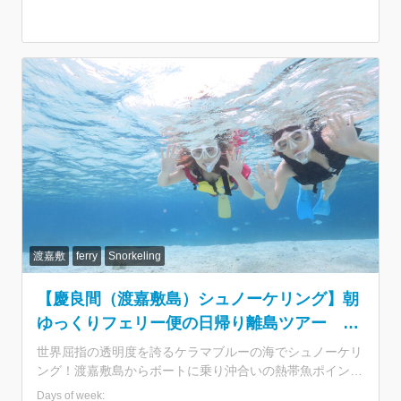
参加できるので小さなお子様連れにもぴったり！夏場は満
席多発の人気航路なので早めのご予約がおすすめです。
★那覇発の日帰りで渡嘉敷島へ！ ・慶良間諸島国立公園
に指定された自然あふれる離島 ・世界のダイバーが恋す
るケラマブルーを海を堪能 ★乗船券付きプランで手間な
し参加 ・面倒な船の予約のいらない乗船券付きプラン ・
那覇から所要約70分！出港時間が少し遅めの10時発 ・夏
場は満席多発航路。早めのご予約がおすすめ ★美麗スポ
ット「阿波連ビーチ」へ ・約800m続く白砂ビーチに感激
♪ ・沖縄そば or カレーライスのランチ付きプラン ・渡嘉
敷港⇔阿波連ビーチの移動は送迎あり ・シャワーや更衣
室の利用も無料 ★3歳から参加OKの日帰り海水浴 ・子連
れで楽しめるので家族旅行にぴったり ・オプションでシ
ュノーケルレンタルあり
渡嘉敷
ferry
Snorkeling
【慶良間（渡嘉敷島）シュノーケリング】朝
ゆっくりフェリー便の日帰り離島ツアー ボ
ートで沖合い熱帯魚ポイントへ＜ランチ付／
世界屈指の透明度を誇るケラマブルーの海でシュノーケリ
那覇 泊港発＞
ング！渡嘉敷島からボートに乗り沖合いの熱帯魚ポイント
を目指します。 ツアーは6歳から参加OK。担当インスト
Days of week: