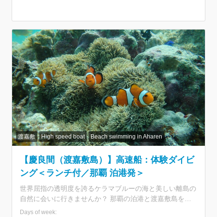
参加できるので小さなお子様連れにもぴったり！夏場は満
席多発の人気航路なので早めのご予約がおすすめです。
★那覇発の日帰りで渡嘉敷島へ！ ・慶良間諸島国立公園
に指定された自然あふれる離島 ・世界のダイバーが恋す
るケラマブルーを海を堪能 ★乗船券付きプランで手間な
し参加 ・面倒な船の予約のいらない乗船券付きプラン ・
那覇から所要約70分！出港時間が少し遅めの10時発 ・夏
場は満席多発航路。早めのご予約がおすすめ ★美麗スポ
ット「阿波連ビーチ」へ ・約800m続く白砂ビーチに感激
♪ ・沖縄そば or カレーライスのランチ付きプラン ・渡嘉
敷港⇔阿波連ビーチの移動は送迎あり ・シャワーや更衣
室の利用も無料 ★3歳から参加OKの日帰り海水浴 ・子連
れで楽しめるので家族旅行にぴったり ・オプションでシ
ュノーケルレンタルあり
渡嘉敷
High speed boat
Beach swimming in Aharen
【慶良間（渡嘉敷島）】高速船：体験ダイビ
ング＜ランチ付／那覇 泊港発＞
世界屈指の透明度を誇るケラマブルーの海と美しい離島の
自然に会いに行きませんか？ 那覇の泊港と渡嘉敷島を結
ぶフェリーチケットが付いた海水浴ツアーです。3歳から
Days of week: