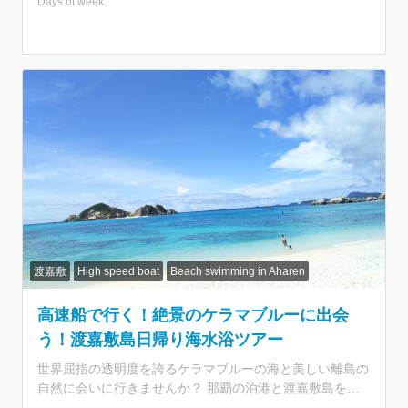
Days of week:
参加できるので小さなお子様連れにもぴったり！夏場は満
席多発の人気航路なので早めのご予約がおすすめです。
★那覇発の日帰りで渡嘉敷島へ！ ・慶良間諸島国立公園
に指定された自然あふれる離島 ・世界のダイバーが恋す
るケラマブルーを海を堪能 ★乗船券付きプランで手間な
し参加 ・面倒な船の予約のいらない乗船券付きプラン ・
那覇から所要約70分！出港時間が少し遅めの10時発 ・夏
場は満席多発航路。早めのご予約がおすすめ ★美麗スポ
ット「阿波連ビーチ」へ ・約800m続く白砂ビーチに感激
♪ ・沖縄そば or カレーライスのランチ付きプラン ・渡嘉
敷港⇔阿波連ビーチの移動は送迎あり ・シャワーや更衣
室の利用も無料 ★3歳から参加OKの日帰り海水浴 ・子連
れで楽しめるので家族旅行にぴったり ・オプションでシ
ュノーケルレンタルあり
渡嘉敷
High speed boat
Beach swimming in Aharen
高速船で行く！絶景のケラマブルーに出会
う！渡嘉敷島日帰り海水浴ツアー
世界屈指の透明度を誇るケラマブルーの海と美しい離島の
自然に会いに行きませんか？ 那覇の泊港と渡嘉敷島を結
ぶ往復乗船券が付いた海水浴ツアーです。3歳から参加で