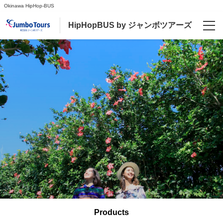
Okinawa HipHop-BUS
HipHopBUS by ジャンボツアーズ
Language
日本語
English
Products