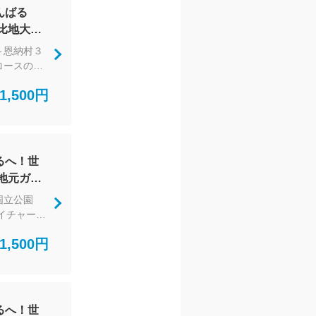
んばる
ク安心安全
比地大
自然散策
当タイム。
～恩納村３
動植物たち
コースのみ
♪
国立公園へ
1,500円
き物が住む
るネイチャ
策ツアーで
きな方、生
をたっぷり
るへ！世
地元ガイ
聞きながら
の自然に
国立公園
ー（ラン
な出会
イチャーガ
深い森へご
1,500円
活躍するネ
自然散策ツ
然が好きな
の魅力をた
るへ！世