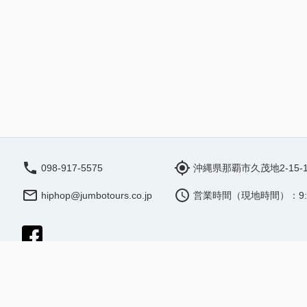
離島 ・世界のダイバーが恋するケラマブルーを海を堪
乗船
能 ★乗船券付きプランで手間なし参加 ・面倒な船の
いらな
予約のいらない乗船券付きプラン ・那覇から所要約
出港時
70分！出港時間が少し遅めの10時発 ・夏場は満席多
路。早めの
発航路。早めのご予約がおすすめ ★美麗スポット「阿
ビーチ
波連ビーチ」へ ・約800m続く白砂ビーチと熱帯魚の
そば 
海に感激♪ ・沖縄そば or カレーライスのランチ付きプ
⇔阿
ラン ・渡嘉敷港⇔阿波連ビーチの移動は送迎あり ・
の利用も無料 ★3歳か
シャワーや更衣室の利用も無料 ★6歳から参加OKの日
連れ
帰りシュノーケリング ・安心安全を第一に担当インス
でシ
トラクターがお子様をサポート ・引率するのは1984
年創業の老舗ショップ「シーフレンド」
098-917-5575
沖縄県那覇市久茂地2-15-1
hiphop@jumbotours.co.jp
営業時間（現地時間）：9:00 