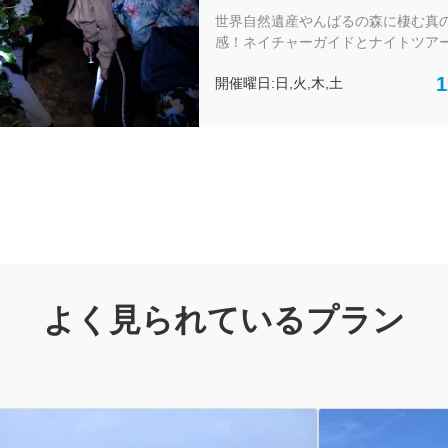
クツアー 森を知り尽くしたベテ
世界自然遺産やんばるの森に棲む真
ドとうごめく森へ、満天に輝く
感！ネイチャーガイドとナイトツア
の夜空がお出迎え
く森の探検へ 北谷と恩納村のリゾートホテルエ
1
開催曜日:日,火,木,土
リアから往復送迎付きで安心安全と
ちんです！ 世界的にも貴重な動植物の宝庫であ
るやんばるの森は、夜になると動物
めきだす。 フクロウの鳴き声や、希少な動植物
などなど昼までは見る事が出来ない
ができない、感じることができない
と呼ばれる本来のやんばるの森の魅
に行きませんか。
よく見られているプラン