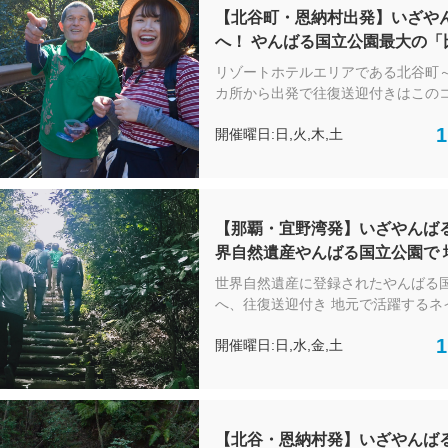
す。 しかも那覇市内２カ所、宜野湾市から出発
【北谷町・恩納村出発】いざや
できる、往復送迎付きなのでラクラ
へ！ やんばる国立公園最大の「
です。 トレッキングの途中では自然の中で川の
滝」でネイチャーガイドと歩く
せせらぎを聞きながらうれしいお弁
リゾートホテルエリアである北谷町
トレッキングツアー
他の地域にはない、やんばる独特の
カ所から出発で往復送迎付きはこの
との”すてきな出会い”に行きませんか
世界自然遺産に登録されたやんばる
1
開催曜日:日,火,木,土
この地域にしかみられない貴重な生
自然豊かなやんばるを地元で活躍す
ーガイドさんと一緒にめぐる自然散
す。初心者でも楽しめる、自然が好
き物が好きな方にもやんばるの魅力
【那覇・宜野湾発】いざやんば
楽しめるオススメツアーです。 トレッキングの
界自然遺産やんばる国立公園で 
途中では自然の中で川のせせらぎを
ドが案内する深き森でやんばる
うれしいお弁当タイム。 他の地域にはない、や
世界自然遺産に登録されたやんばる
触れ合えるガイドウォークツア
んばる独特の動植物たちとの”すてき
へ、往復送迎付き 地元で活躍するネ
い”に行きませんか♪
チBOX付）
イドさんと一緒にやんばるの中でも
1
開催曜日:日,水,金,土
案内。 この地域にしかみられない貴重な生き物
が住む自然豊かなやんばるを地元で
イチャーガイドさんと一緒にめぐる
アーです。初心者でも楽しめる、自
方、生き物が好きな方にもやんばる
【北谷・恩納村発】いざやんば