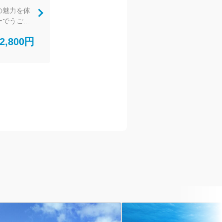
ランガイ
の魅力を体
やんばる
ーでうごめ
2,800円
ってもらく
たちのうご
、聞くこと
自然の宝庫
力を体験し