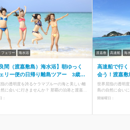
フェリー
海水浴
渡嘉敷
高速船
海
良間（渡嘉敷島）海水浴】朝ゆっく
高速船で行く
ェリー便の日帰り離島ツアー 3歳か
会う！渡嘉敷
加OK＜ランチ付／那覇 泊港発＞
屈指の透明度を誇るケラマブルーの海と美しい離
世界屈指の透明度
に会いに行きませんか？ 那覇の泊港と渡嘉敷
島の自然に会いに行きません
結ぶフェリーチケットが付いた海水浴ツアーで
島を結ぶ往復乗船
日：
開催曜日：
3歳から参加できるので小さなお子様連れにもぴ
から参加できるの
り！夏場は満席多発の人気航路なので早めのご予
夏場は満席多発の
す。 ★那覇発の日帰りで渡嘉敷島へ！
すめです。 ★那覇発の日帰りで渡嘉敷島へ！ ・慶良
良間諸島国立公園に指定された自然あふれる離島
間諸島国立公園に
のダイバーが恋するケラマブルーを海を堪能 ★
のダイバーが恋する