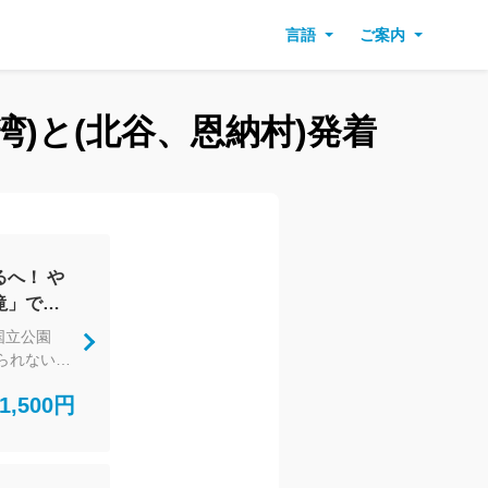
言語
ご案内
湾)と(北谷、恩納村)発着
へ！ や
滝」でネ
トレッキ
国立公園
られない貴
るを地元で
1,500円
緒にめぐる
しめる、自
もやんばる
ツアーで