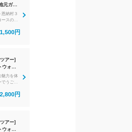
 自然の中
地元ガイ
の自然に
”すてきな
～恩納村３
ー（ラン
コースのみ
 （アップ
国立公園へ
1,500円
でご参加く
んと一緒に
自然豊かな
ーガイドさ
す。初心者
ツアー]
き物が好き
トウォー
楽しめるオ
ランガイ
ううれしい
の魅力を体
やんばる
ーでうごめ
”に行きま
2,800円
ンはありま
森は、夜に
季節
なる場合が
では見る事
感じること
ツアー]
来のやんば
トウォー
か。