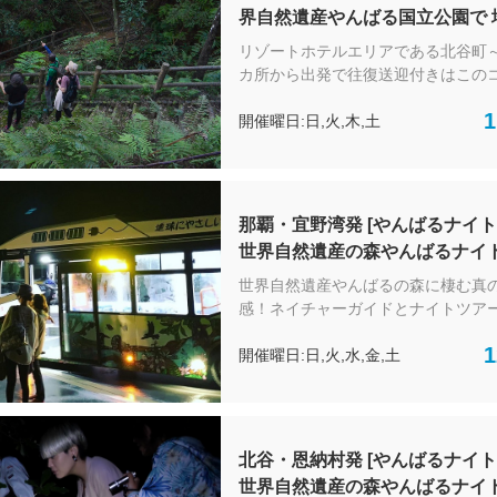
っぷり楽しめるオススメツアーです。
界自然遺産やんばる国立公園で 
で味わううれしいお弁当タイム。 他の地域には
ドが案内する深き森でやんばる
ない、やんばる独特の動植物たちとの
リゾートホテルエリアである北谷町
触れ合えるガイドウォークツア
出会い”に行きませんか♪ 遊歩道が整備されてい
カ所から出発で往復送迎付きはこの
るので初心者でも気軽に参加可能です
チBOX付）
世界自然遺産に登録されたやんばる
1
ダウンはありますので履きなれた靴
開催曜日:日,火,木,土
地元で活躍するネイチャーガイドさ
ださい） ※季節や当日の状況により散策コース
やんばるの中でも深い森へご案内。 この地域に
が異なる場合がございます。
しかみられない貴重な生き物が住む
やんばるを地元で活躍するネイチャ
んと一緒にめぐる自然散策ツアーで
那覇・宜野湾発 [やんばるナイト
でも楽しめる、自然が好きな方、生
世界自然遺産の森やんばるナイ
な方にもやんばるの魅力をたっぷり
クツアー 森を知り尽くしたベテ
ススメツアーです。 自然の中で味わ
世界自然遺産やんばるの森に棲む真
ドとうごめく森へ、満天に輝く
お弁当タイム。 他の地域にはない、やんばる独
感！ネイチャーガイドとナイトツア
特の動植物たちとの”すてきな出会い
の夜空がお出迎え
く森の探検へ 那覇と宜野湾から往復送迎付きで
1
せんか♪ 遊歩道が整備されているので初心者で
開催曜日:日,火,水,金,土
安心安全とってもらくちんです！ 世界的にも貴
も気軽に参加可能です （アップダウ
重な動植物の宝庫であるやんばるの
すので履きなれた靴でご参加ください） ※
なると動物たちのうごめきだす。 フクロウの鳴
や当日の状況により散策コースが異
き声や、希少な動植物などなど昼ま
ございます。
が出来ない、聞くことができない、
北谷・恩納村発 [やんばるナイト
ができない自然の宝庫と呼ばれる本
世界自然遺産の森やんばるナイ
るの森の魅力を体験しに行きません