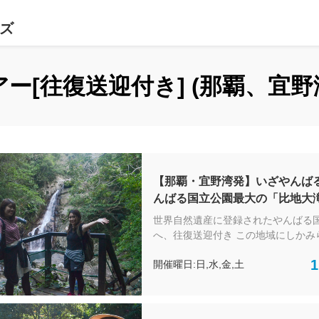
ーズ
ー[往復送迎付き] (那覇、宜野
【那覇・宜野湾発】いざやんばる
んばる国立公園最大の「比地大
イチャーガイドと歩く自然散策
世界自然遺産に登録されたやんばる
ングツアー
へ、往復送迎付き この地域にしかみ
重な生き物が住む自然豊かなやんば
1
開催曜日:日,水,金,土
活躍するネイチャーガイドさんと一
自然散策ツアーです。初心者でも楽
然が好きな方、生き物が好きな方に
の魅力をたっぷり楽しめるオススメ