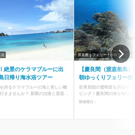
水浴
渡嘉敷
フェリー
体験ダイビン
！絶景のケラマブルーに出
【慶良間（渡嘉敷島）
島日帰り海水浴ツアー
朝ゆっくりフェリー便
ー 老舗ショップがご
を誇るケラマブルーの海と美しい離
世界屈指の透明度を誇るケラ
那覇 泊港発＞
か？ 那覇の泊港と渡嘉敷
ビング！慶良間の海を知り尽く
券が付いた海水浴ツアーです。3歳
老舗ショップがご案内します。 那覇から渡嘉敷島
開催曜日：
で小さなお子様連れにもぴったり！
のフェリーチケット付き！夏
人気航路なので早めのご予約がおす
なので早めのご予約がおすすめです。 ★
りで渡嘉敷島へ！ ・慶良間
指定された自然あふれる離島 ・世界
自然あふれる離島 ・世界の
ケラマブルーを海を堪能 ★乗船券
ルーを海を堪能 ★乗船券付きプランで手間なし参加