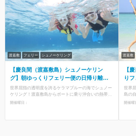
渡嘉敷
フェリー
シュノーケリング
渡嘉敷
【慶良間（渡嘉敷島）シュノーケリン
【慶
グ】朝ゆっくりフェリー便の日帰り離島
りフ
ツアー ボートで沖合い熱帯魚ポイント
ら参
世界屈指の透明度を誇るケラマブルーの海でシュノー
世界
へ＜ランチ付／那覇 泊港発＞
ケリング！渡嘉敷島からボートに乗り沖合いの熱帯魚
島の自然
ポイントを目指します。 ツアーは6歳から参加OK。担
島を
開催曜日：
開催曜
当インストラクターが目を離さずサポートするのでパ
す。
パ＆ママも安心！ 那覇から渡嘉敷島までのフェリーチ
った
ケット付き！夏場は満席多発の人気航路なので早めの
約がおすすめで
ご予約がおすすめです。 ★那覇発の日帰りで渡嘉敷島
・慶
へ！ ・慶良間諸島国立公園に指定された自然あふれる
・世界