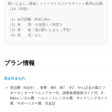
駅いとまん（昼食）＝＝＝ウミカジテラス＝＝＝奥武山公園
（14：00頃）
（1）走行距離：約43.2km
（2）休 憩：小休憩１／休憩２
（3）昼 食：道の駅いとまん（予定）
（4）宿 泊：なし
プラン情報
含まれるもの
宿泊費（6泊分）、食事：朝6、昼7、夕2、やんばるの森ビジ
ターセンタードームシアター代、謝敷集落散策ガイド代、E-
Bikeレンタル費、ヘルメットレンタル費、サイクリングガイド
費、サポートカー費、完走証