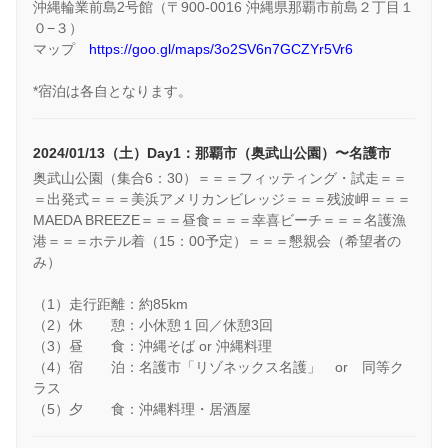
沖縄輪業前島2号館（〒900-0016 沖縄県那覇市前島２丁目１
０−３）
マップ
https://goo.gl/maps/3o2SV6n7GCZYr5Vr6
*宿泊は各自となります。
2024/01/13（土）Day1：那覇市（奥武山公園）〜名護市
奥武山公園（集合6：30）＝＝＝フィッティング・試走＝＝
＝出発式＝＝＝美浜アメリカンビレッジ＝＝＝残波岬＝＝＝
MAEDA BREEZE＝＝＝昼食＝＝＝幸喜ビーチ＝＝＝名護漁
港＝＝＝ホテル着（15：00予定）＝＝＝懇親会（希望者の
み）
（1）走行距離：約85km
（2）休 憩：小休憩１回／休憩3回
（3）昼 食：沖縄そば or 沖縄料理
（4）宿 泊：名護市「リゾネックス名護」 or 同等ク
ラス
（5）夕 食：沖縄料理・居酒屋