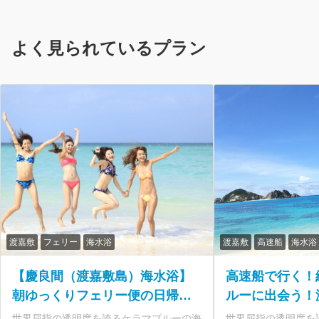
よく見られているプラン
渡嘉敷
フェリー
海水浴
渡嘉敷
高速船
海水浴
【慶良間（渡嘉敷島）海水浴】
高速船で行く！
朝ゆっくりフェリー便の日帰り
ルーに出会う！
離島ツアー 3歳から参加OK＜
海水浴ツアー
世界屈指の透明度を誇るケラマブルーの海
世界屈指の透明度を