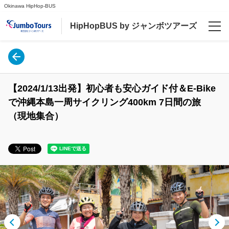
Okinawa HipHop-BUS
HipHopBUS by ジャンボツアーズ
言語
日本語
【2024/1/13出発】初心者も安心ガイド付＆E-Bike
English
で沖縄本島一周サイクリング400km 7日間の旅
（現地集合）
ご案内
【やんばるライナーバス】那覇市内宜野湾と北谷・恩納村エリアから直行シャトルバス
やんばる自然満喫体験ツアー[往復送迎付き] (那覇、宜野湾)と(北谷、恩納村)発着