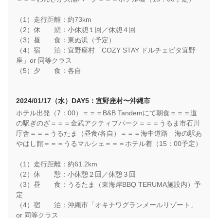
（1）走行距離：約73km
（2）休 憩：小休憩１回／休憩４回
（3）昼 食：東ぬ浜（予定）
（4）宿 泊：宜野座村「COZY STAY ドルチェビタ宜野
座」or 同等クラス
（5）夕 食：各自
2024/01/17（水）DAY5：宜野座村〜沖縄市
ホテル出発（7：00）＝＝＝B&B Tandemにて朝食＝＝＝道
の駅ぎのざ＝＝＝金武アクティブパーク＝＝＝うるま市石川
庁舎＝＝＝うるたま（昼食/各自）＝＝＝海中道路 海の駅あ
やはし館＝＝＝うるマルシェ＝＝＝ホテル着（15：00予定）
（1）走行距離：約61.2km
（2）休 憩：小休憩２回／休憩３回
（3）昼 食：うるたま（東海岸BBQ TERUMA施設内）予
定
（4）宿 泊：沖縄市「オキナワグランメールリゾート」
or 同等クラス