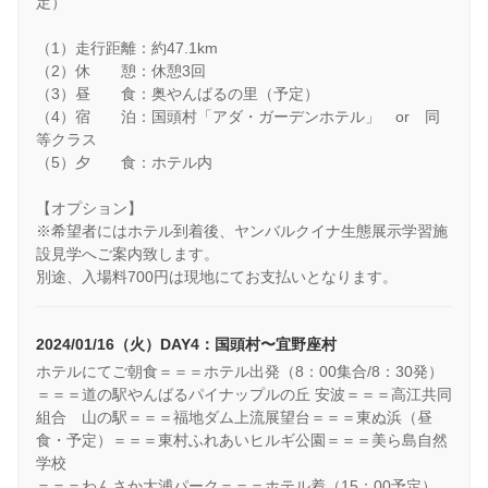
定）
（1）走行距離：約47.1km
（2）休 憩：休憩3回
（3）昼 食：奥やんばるの里（予定）
（4）宿 泊：国頭村「アダ・ガーデンホテル」 or 同
等クラス
（5）夕 食：ホテル内
【オプション】
※希望者にはホテル到着後、ヤンバルクイナ生態展示学習施
設見学へご案内致します。
別途、入場料700円は現地にてお支払いとなります。
2024/01/16（火）DAY4：国頭村〜宜野座村
ホテルにてご朝食＝＝＝ホテル出発（8：00集合/8：30発）
＝＝＝道の駅やんばるパイナップルの丘 安波＝＝＝高江共同
組合 山の駅＝＝＝福地ダム上流展望台＝＝＝東ぬ浜（昼
食・予定）＝＝＝東村ふれあいヒルギ公園＝＝＝美ら島自然
学校
＝＝＝わんさか大浦パーク＝＝＝ホテル着（15：00予定）