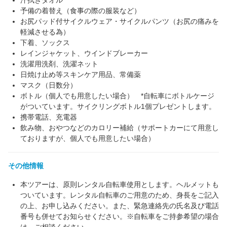
汗拭きタオル
予備の着替え（食事の際の服装など）
お尻パッド付サイクルウェア・サイクルパンツ（お尻の痛みを
軽減させる為）
下着、ソックス
レインジャケット、ウインドブレーカー
洗濯用洗剤、洗濯ネット
日焼け止め等スキンケア用品、常備薬
マスク（日数分）
ボトル（個人でも用意したい場合） *自転車にボトルケージ
がついています。サイクリングボトル1個プレゼントします。
携帯電話、充電器
飲み物、おやつなどのカロリー補給（サポートカーにて用意し
ておりますが、個人でも用意したい場合）
その他情報
本ツアーは、原則レンタル自転車使用とします。ヘルメットも
ついています。レンタル自転車のご用意のため、身長をご記入
の上、お申し込みください。また、緊急連絡先の氏名及び電話
番号も併せてお知らせください。※自転車をご持参希望の場合