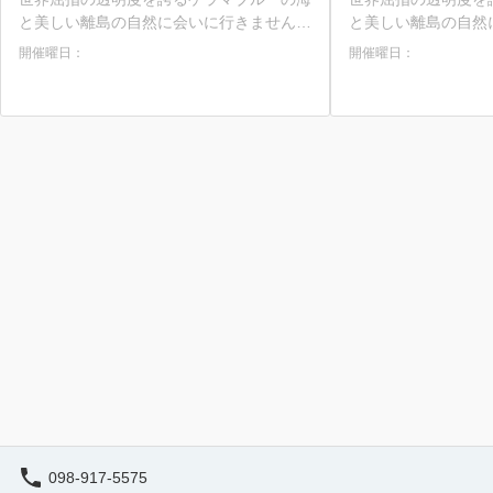
ランチ付／那覇 泊港発＞
と美しい離島の自然に会いに行きません
と美しい離島の自然
か？ 那覇の泊港と渡嘉敷島を結ぶフェリ
か？ 那覇の泊港と渡嘉敷島を結ぶ往復乗
開催曜日：
開催曜日：
ーチケットが付いた海水浴ツアーです。3
船券が付いた海水浴
歳から参加できるので小さなお子様連れに
参加できるので小さ
もぴったり！夏場は満席多発の人気航路な
たり！夏場は満席多
ので早めのご予約がおすすめです。 ★那
めのご予約がおすすめです。
覇発の日帰りで渡嘉敷島へ！ ・慶良間諸
日帰りで渡嘉敷島へ
島国立公園に指定された自然あふれる離島
公園に指定された自
・世界のダイバーが恋するケラマブルーを
界のダイバーが恋す
海を堪能 ★乗船券付きプランで手間なし
堪能 ★乗船券付きプランで手間なし参加
参加 ・面倒な船の予約のいらない乗船券
・面倒な船の予約の
付きプラン ・那覇から所要約70分！出港
ラン ・高速船利用で
時間が少し遅めの10時発 ・夏場は満席多
着！ ・夏場は満席
発航路。早めのご予約がおすすめ ★美麗
約がおすすめ ★美麗スポット「阿波連ビ
スポット「阿波連ビーチ」へ ・約800m続
ーチ」へ ・約800
く白砂ビーチに感激♪ ・沖縄そば or カレ
♪ ・沖縄そば or 
ーライスのランチ付きプラン ・渡嘉敷港
きプラン ・渡嘉敷
⇔阿波連ビーチの移動は送迎あり ・シャ
動は送迎あり ・シ
ワーや更衣室の利用も無料 ★3歳から参加
も無料 ★3歳から参加OKの日帰り海水浴
OKの日帰り海水浴 ・子連れで楽しめるの
・子連れで楽しめる
098-917-5575
で家族旅行にぴったり ・オプションでシ
り