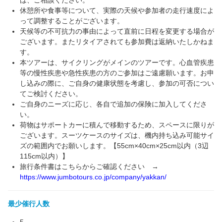
は、ご相談ください。
休憩所や食事等について、実際の天候や参加者の走行速度によ
って調整することがございます。
天候等の不可抗力の事由によって直前に日程を変更する場合が
ございます。またリタイアされても参加費は返納いたしかねま
す。
本ツアーは、サイクリングがメインのツアーです。心血管疾患
等の慢性疾患や急性疾患の方のご参加はご遠慮願います。お申
し込みの際に、ご自身の健康状態を考慮し、参加の可否につい
てご検討ください。
ご自身のニーズに応じ、各自で追加の保険に加入してくださ
い。
荷物はサポートカーに積んで移動するため、スペースに限りが
ございます。スーツケースのサイズは、機内持ち込み可能サイ
ズの範囲内でお願いします。【55cm×40cm×25cm以内（3辺
115cm以内）】
旅行条件書はこちらからご確認ください →
https://www.jumbotours.co.jp/company/yakkan/
最少催行人数