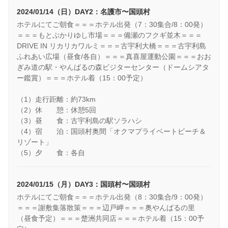
2024/01/14（日）DAY2：名護市〜国頭村
ホテルにてご朝食＝＝＝ホテル出発（7：30集合/8：00発）
＝＝＝もとぶかりゆし市場＝＝＝備瀬のフクギ並木＝＝＝
DRIVE IN リカリカワルミ＝＝＝古宇利大橋＝＝＝古宇利島
ふれあい広場（昼食/各自）＝＝＝真喜屋運動公園＝＝＝おお
ぎみ道の駅・やんばるの森ビジターセンター（ドームシアタ
ー鑑賞）＝＝＝ホテル着（15：00予定）
（1）走行距離：約73km
（2）休 憩：休憩5回
（3）昼 食：古宇利島の駅ソラハシ
（4）宿 泊：国頭村奥間「オクマプライベートビーチ＆
リゾート」
（5）夕 食：各自
2024/01/15（月）DAY3：国頭村〜国頭村
ホテルにてご朝食＝＝＝ホテル出発（8：30集合/9：00発）
＝＝＝謝敷集落散策＝＝＝辺戸岬＝＝＝奥やんばるの里
（昼食予定）＝＝＝楚洲共同店＝＝＝ホテル着（15：00予