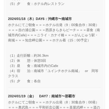
（5）夕 食：ホテル内レストラン
2024/01/18（木）DAY6：沖縄市〜南城市
ホテルにてご朝食＝＝＝ホテル出発（9：00集合/9：30発）
＝＝＝吉の浦公園＝＝＝西原きらきらビーチ＝＝＝昼食（南
城市内Cafe)＝＝＝ニライ・カナイ橋＝＝＝がんじゅう駅・
南城＝＝＝知念岬公園＝＝＝ホテル着（15：00予定）
（1）走行距離：約36.3km
（2）休 憩：休憩3回
（3）昼 食：南城市内のCafe
（4）宿 泊：南城市「ユインチホテル南城」 or 同等
クラス
（5）夕 食：各自
2024/01/19（金） DAY7：南城市〜那覇市
ホテルにてご朝食＝＝＝ホテル出発（8：30集合/9：00発）
＝＝＝奥武島＝＝＝平和祈念公園＝＝＝喜屋武岬＝＝＝道の