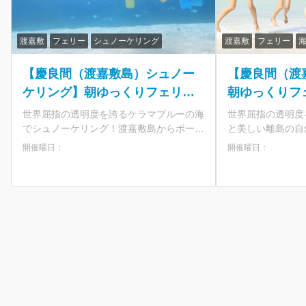
渡嘉敷
フェリー
シュノーケリング
渡嘉敷
フェリー
【慶良間（渡嘉敷島）シュノー
【慶良間（渡
ケリング】朝ゆっくりフェリー
朝ゆっくりフ
便の日帰り離島ツアー ボート
離島ツアー 
世界屈指の透明度を誇るケラマブルーの海
世界屈指の透明度
で沖合い熱帯魚ポイントへ＜ラ
ランチ付／那
でシュノーケリング！渡嘉敷島からボート
と美しい離島の自
に乗り沖合いの熱帯魚ポイントを目指しま
か？ 那覇の泊港と渡嘉敷島を結ぶフェリ
ンチ付／那覇 泊港発＞
開催曜日：
開催曜日：
す。 ツアーは6歳から参加OK。担当イン
ーチケットが付い
ストラクターが目を離さずサポートするの
歳から参加できる
でパパ＆ママも安心！ 那覇から渡嘉敷島
もぴったり！夏場
までのフェリーチケット付き！夏場は満席
ので早めのご予約が
多発の人気航路なので早めのご予約がおす
覇発の日帰りで渡
すめです。 ★那覇発の日帰りで渡嘉敷島
島国立公園に指定
へ！ ・慶良間諸島国立公園に指定された
・世界のダイバー
自然あふれる離島 ・世界のダイバーが恋
海を堪能 ★乗船券付きプランで手間なし
するケラマブルーを海を堪能 ★乗船券付
参加 ・面倒な船
きプランで手間なし参加 ・面倒な船の予
付きプラン ・那
約のいらない乗船券付きプラン ・那覇か
時間が少し遅めの