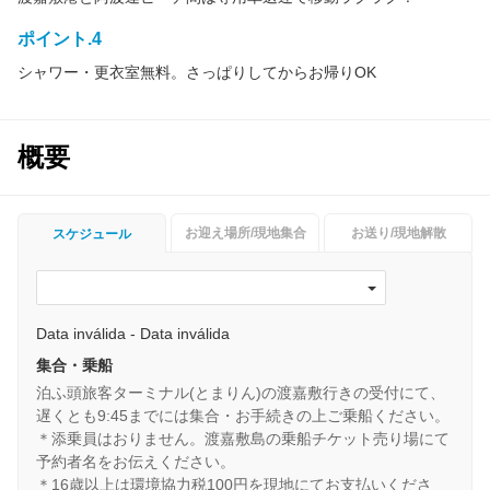
ポイント.4
シャワー・更衣室無料。さっぱりしてからお帰りOK
概要
お迎え場所/現地集合
お送り/現地解散
スケジュール
Data inválida - Data inválida
集合・乗船
泊ふ頭旅客ターミナル(とまりん)の渡嘉敷行きの受付にて、
遅くとも9:45までには集合・お手続きの上ご乗船ください。
＊添乗員はおりません。渡嘉敷島の乗船チケット売り場にて
予約者名をお伝えください。
＊16歳以上は環境協力税100円を現地にてお支払いくださ