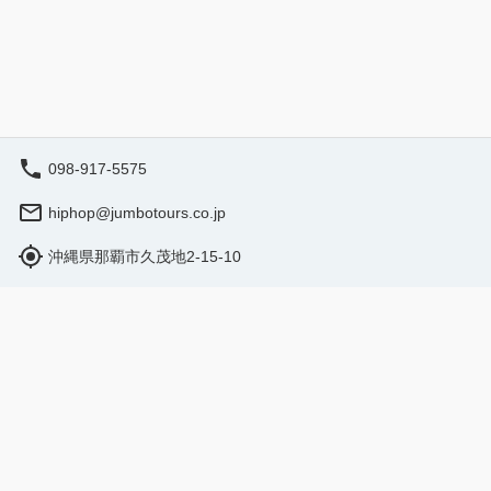
ら所要約70分！出港時間が少し遅めの10
発航路。早めのご予約
時発 ・夏場は満席多発航路。早めのご予
スポット「阿波連ビ
約がおすすめ ★美麗スポット「阿波連ビ
く白砂ビーチに感激
ーチ」へ ・約800m続く白砂ビーチと熱帯
ーライスのランチ
魚の海に感激♪ ・沖縄そば or カレーライ
⇔阿波連ビーチの
スのランチ付きプラン ・渡嘉敷港⇔阿波
ワーや更衣室の利用も無料 
連ビーチの移動は送迎あり ・シャワーや
OKの日帰り海水
098-917-5575
更衣室の利用も無料 ★6歳から参加OKの
で家族旅行にぴっ
日帰りシュノーケリング ・安心安全を第
ュノーケルレンタ
hiphop@jumbotours.co.jp
一に担当インストラクターがお子様をサポ
ート ・引率するのは1984年創業の老舗シ
沖縄県那覇市久茂地2-15-10
ョップ「シーフレンド」
営業時間（現地時間）：9:00 - 17:00
予約する
旅行業登録票
旅行業約款
特定商取引法
©
2026
NutmegLabs Inc.