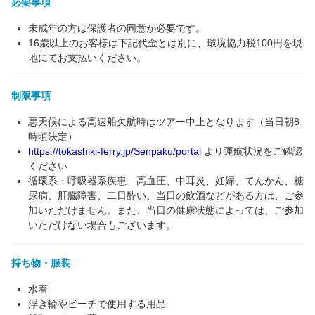
必要事項
未成年の方は保護者の同意が必要です。
16歳以上のお客様は下記代金とは別に、環境協力税100円を現
地にてお支払いください。
制限事項
悪天候による高速船欠航時はツアー中止となります（当日朝8
時頃決定）
https://tokashiki-ferry.jp/Senpaku/portal
より運航状況をご確認
ください
循環系・呼吸器系疾患、高血圧、中耳炎、妊婦、てんかん、糖
尿病、肝臓障害、二日酔い、当日の飲酒などがある方は、ご参
加いただけません。また、当日の健康状態によっては、ご参加
いただけない場合もございます。
持ち物・服装
水着
浮き輪やビーチで使用する用品