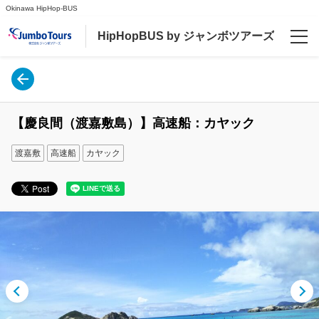
Okinawa HipHop-BUS
HipHopBUS by ジャンボツアーズ
言語
日本語
【慶良間（渡嘉敷島）】高速船：カヤック
English
渡嘉敷
高速船
カヤック
ご案内
【やんばるライナーバス】那覇市内宜野湾と北谷・恩納村エリアから直行シャトルバス
やんばる自然満喫体験ツアー[往復送迎付き] (那覇、宜野湾)と(北谷、恩納村)発着